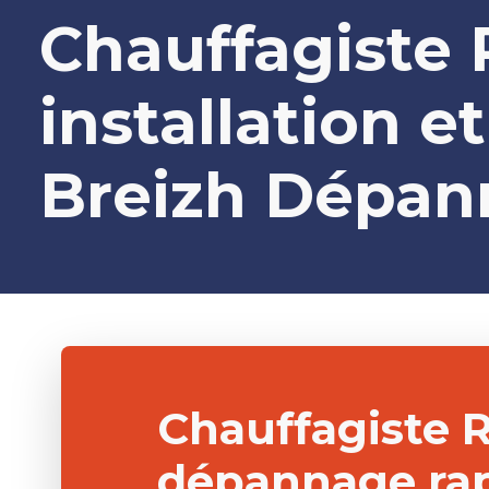
Chauffagiste 
installation e
Breizh Dépa
Chauffagiste 
dépannage rap