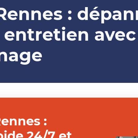
Rennes : dépan
t entretien ave
nnage
Rennes :
ide 24/7 et