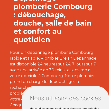
plomberie Combourg
: débouchage,
douche, salle de bain
et confort au
quotidien
Pour un dépannage plomberie Combourg
rapide et fiable, Plombier Breizh Dépannage
est disponible 24 heures sur 24, 7 jours sur 7,
avec une arrivée en 30 minutes environ à
votre domicile à Combourg. Notre plombier
prend en charge le débouchage, la
recherche de fuite, la réparation et les
problèmes de salle de bain pour rétablir
Nous utilisons des cookies
votre confort et sécuriser vos systèmes d'eau.
Chaque dépannage est réalisé avec soin, dans
Nous utilisons des cookies et d'autres technologies