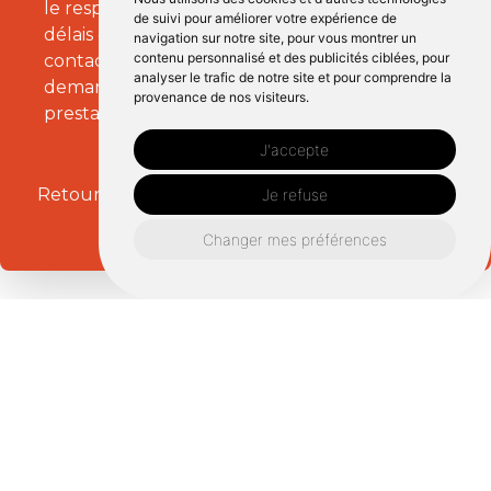
le respect des normes en vigueur et dans les
de suivi pour améliorer votre expérience de
délais convenus. Appelez le 06 95 00 65 15 ou
navigation sur notre site, pour vous montrer un
contenu personnalisé et des publicités ciblées, pour
contactez-nous via notre site internet pour
analyser le trafic de notre site et pour comprendre la
demander un devis et programmer vos
provenance de nos visiteurs.
prestations.
J'accepte
Retourner vers plombierbreizhdepannage.fr
Je refuse
Changer mes préférences
Un besoin en
Dépannage plomberie
près de Combourg ?