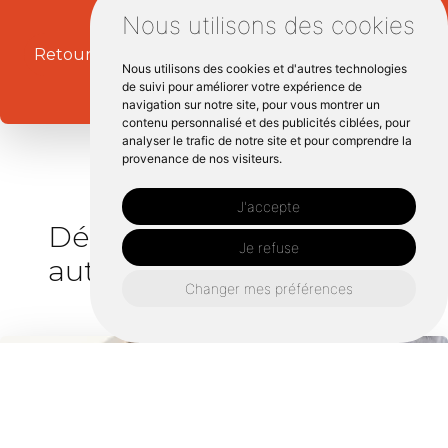
Nous utilisons des cookies
Retourner vers plombierbreizhdepannage.fr
Nous utilisons des cookies et d'autres technologies
de suivi pour améliorer votre expérience de
navigation sur notre site, pour vous montrer un
contenu personnalisé et des publicités ciblées, pour
analyser le trafic de notre site et pour comprendre la
provenance de nos visiteurs.
J'accepte
Dépannage plomberie
Je refuse
autour de La mézière :
Changer mes préférences